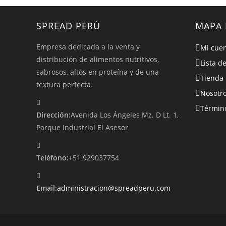
SPREAD PERÚ
MAPA 
Empresa dedicada a la venta y
Mi cue
distribución de alimentos nutritivos,
Lista d
sabrosos, altos en proteína y de una
Tienda
textura perfecta.
Nosotr
Término
Dirección:
Avenida Los Ángeles Mz. D Lt. 1,
Parque Industrial El Asesor
Teléfono:
+51 929037754
Email:
administracion@spreadperu.com