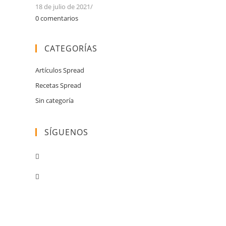
18 de julio de 2021
/
0 comentarios
CATEGORÍAS
Artículos Spread
Recetas Spread
Sin categoría
SÍGUENOS
Opens
in
Opens
a
in
new
a
tab
new
tab