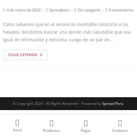
4 de marzo de 2022
Spreadperu
Sin categoría
0 comentarios
Como sabemos que en el verano es inevitable resistirse a los
helados, decidimos buscar una opción más saludable que sea
igual de refrescante y deliciosa. Luego de un par de…
SIGUE LEYENDO
© Copyright 2026 - All Rights Reserved - Powered by
Spread Perú
.
Inicio
Productos
Pagar
Contacto