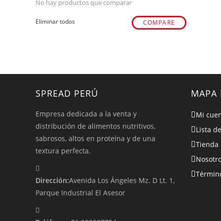
No hay productos que comparar
Eliminar todos
COMPARE
SPREAD PERÚ
MAPA 
Empresa dedicada a la venta y
Mi cue
distribución de alimentos nutritivos,
Lista d
sabrosos, altos en proteína y de una
Tienda
textura perfecta.
Nosotr
Término
Dirección:
Avenida Los Ángeles Mz. D Lt. 1,
Parque Industrial El Asesor