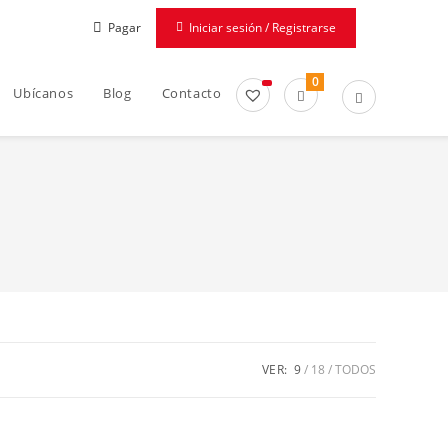
Pagar
Iniciar sesión / Registrarse
0
Ubícanos
Blog
Contacto
VER:
9
18
TODOS