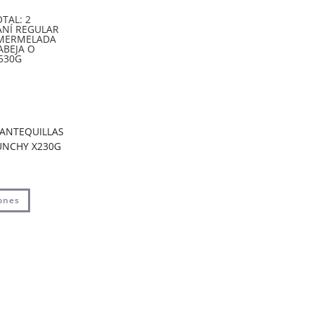
MANTEQUILLAS
UNCHY X230G
+ 1 MIEL DE
NA X530G
ones