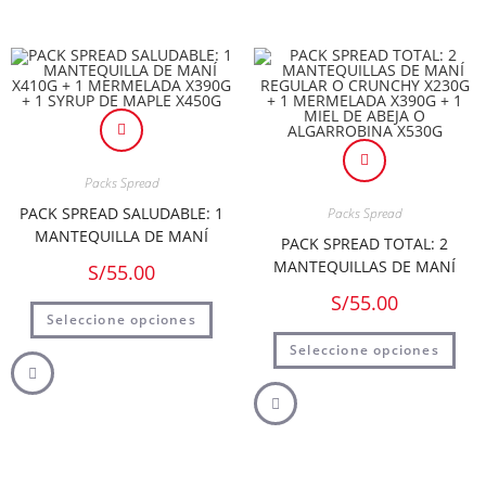
Packs Spread
PACK SPREAD SALUDABLE: 1
Packs Spread
MANTEQUILLA DE MANÍ
PACK SPREAD TOTAL: 2
X410G + 1 MERMELADA X390G
MANTEQUILLAS DE MANÍ
S/
55.00
+ 1 SYRUP DE MAPLE X450G
REGULAR O CRUNCHY X230G
S/
55.00
+ 1 MERMELADA X390G + 1
Seleccione opciones
MIEL DE ABEJA O
Seleccione opciones
ALGARROBINA X530G