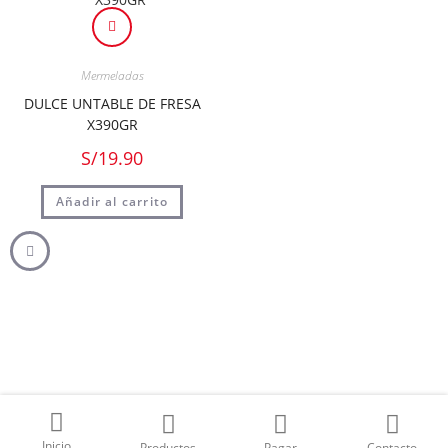
Mermeladas
DULCE UNTABLE DE FRESA
X390GR
S/
19.90
Añadir al carrito
© Copyright 2026 - All Rights Reserved - Powered by
Spread Perú
.
Inicio
Productos
Pagar
Contacto