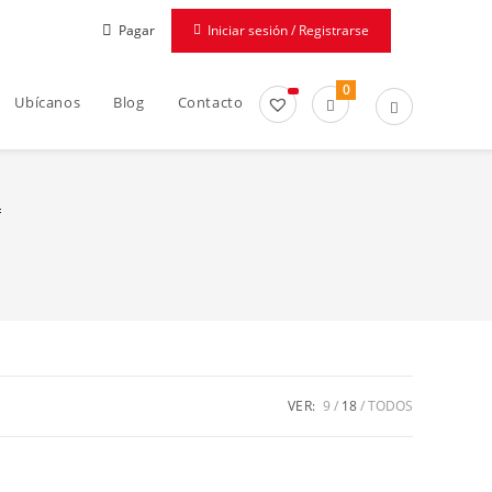
Pagar
Iniciar sesión / Registrarse
0
Ubícanos
Blog
Contacto
VER:
9
18
TODOS