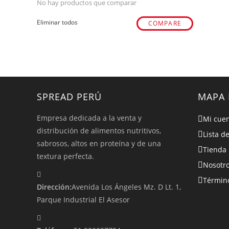
No hay productos que comparar
Eliminar todos
COMPARE
SPREAD PERÚ
MAPA 
Empresa dedicada a la venta y
Mi cue
distribución de alimentos nutritivos,
Lista d
sabrosos, altos en proteína y de una
Tienda
textura perfecta.
Nosotr
Término
Dirección:
Avenida Los Ángeles Mz. D Lt. 1,
Parque Industrial El Asesor