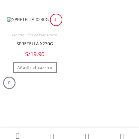
Mantequillas de frutos secos
SPRETELLA X230G
S/
19.90
Añadir al carrito
© Copyright 2026 - All Rights Reserved - Powered by
Spread Perú
.