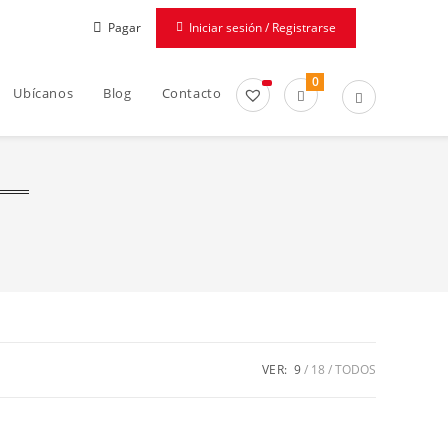
Pagar
Iniciar sesión / Registrarse
0
Ubícanos
Blog
Contacto
VER:
9
18
TODOS