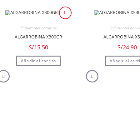
Endulzantes naturales
Endulzantes natur
ALGARROBINA X300GR
ALGARROBINA X
S/
15.50
S/
24.90
Añadir al carrito
Añadir al carr