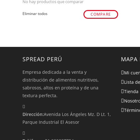
No hay productos que comparar
Eliminar todos
COMPARE
SPREAD PERÚ
MAPA 
Empresa dedicada a la venta y
Mi cue
distribución de alimentos nutritivos,
Lista d
sabrosos, altos en proteína y de una
Tienda
textura perfecta.
Nosotr
Término
Dirección:
Avenida Los Ángeles Mz. D Lt. 1,
Parque Industrial El Asesor