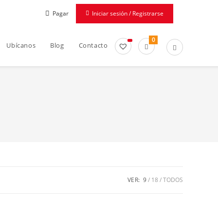
Pagar
Iniciar sesión / Registrarse
0
Ubícanos
Blog
Contacto
VER:
9
18
TODOS